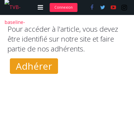
Connexion
Adhérer et s’abonner
Pour accéder à l'article, vous devez
Nos articles
être identifié sur notre site et faire
partie de nos adhérents.
Nos actions
Nos formations
Adhérer
Contact