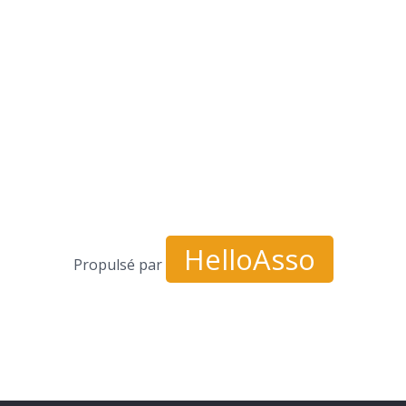
HelloAsso
Propulsé par