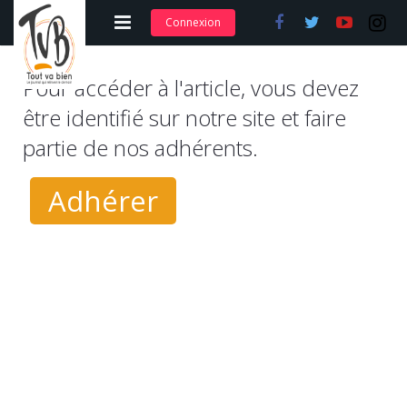
Connexion
Adhérer et s’abonner
Pour accéder à l'article, vous devez
Nos articles
être identifié sur notre site et faire
partie de nos adhérents.
Nos actions
Nos formations
Adhérer
Contact