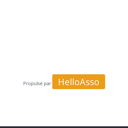
HelloAsso
Propulsé par