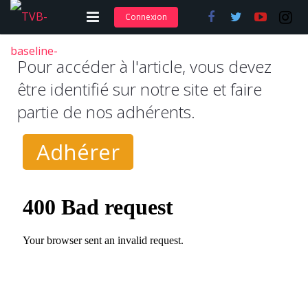
Connexion
Adhérer et s’abonner
Pour accéder à l'article, vous devez
Nos articles
être identifié sur notre site et faire
partie de nos adhérents.
Nos actions
Nos formations
Adhérer
Contact