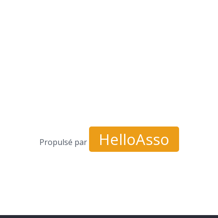
HelloAsso
Propulsé par