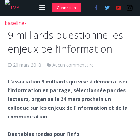
Connexion
Adhérer et s’abonner
9 milliards questionne les
Nos articles
enjeux de l’information
Nos actions
20 mars 2018
Aucun commentaire
Nos formations
Contact
L’association 9 milliards qui vise à démocratiser
l’information en partage, sélectionnée par des
lecteurs, organise le 24 mars prochain un
colloque sur les enjeux de l’information et de la
communication.
Des tables rondes pour l’info