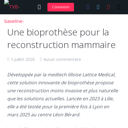
Connexion
Adhérer et s’abonner
Une bioprothèse pour la
Nos articles
reconstruction mammaire
Nos actions
3 juillet 2026
Aucun commentaire
Nos formations
Contact
Développée par la medtech lilloise Lattice Medical,
cette solution innovante de bioprothèse propose
une reconstruction moins invasive et plus naturelle
que les solutions actuelles. Lancée en 2023 à Lille,
elle a été testée pour la première fois à Lyon en
mars 2025 au centre Léon Bérard.