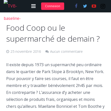
Connexion
Adhérer et s’abonner
Food Coop ou le
Nos articles
supermarché de demain ?
Nos actions
25 novembre 2016
Aucun commentaire
Nos formations
Contact
Il existe depuis 1973 un supermarché peu ordinaire
dans le quartier de Park Slope à Brooklyn, New York.
Pour pouvoir y faire ses courses, il faut en être
membre et y travailler bénévolement 2h45 par mois.
En contrepartie ? L’assurance d’y acheter une
sélection de produits frais, organiques et moins
chers qu’ailleurs. Maellane Bonnicel et Tom Boothe y