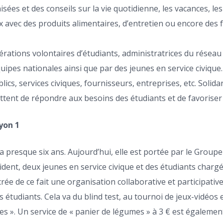
isées et des conseils sur la vie quotidienne, les vacances, les 
aux avec des produits alimentaires, d’entretien ou encore des
érations volontaires d’étudiants, administratrices du réseau
ipes nationales ainsi que par des jeunes en service civique.
blics, services civiques, fournisseurs, entreprises, etc. Soli
nt de répondre aux besoins des étudiants et de favoriser le
yon 1
 a presque six ans. Aujourd’hui, elle est portée par le Grou
sident, deux jeunes en service civique et des étudiants char
crée de ce fait une organisation collaborative et participativ
s étudiants. Cela va du blind test, au tournoi de jeux-vidéos 
s ». Un service de « panier de légumes » à 3 € est également