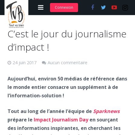
Connexion
Adhérer et s’abonner
C’est le jour du journalisme
Nos articles
d’impact !
Nos actions
24 juin 2017
Aucun commentaire
Nos formations
Contact
Aujourd’hui, environ 50 médias de référence dans
le monde entier consacre un supplément à de
l’information-solution !
Tout au long de l’année l’équipe de
Sparknews
prépare le
Impact Journalism Day
en sourçant
des informations inspirantes, en cherchant les