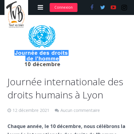
Connexion
Adhérer et s’abonner
Nos articles
Nos actions
Nos formations
Contact
Journée internationale des
droits humains à Lyon
12 décembre 2021
Aucun commentaire
Chaque année, le 10 décembre, nous célébrons la