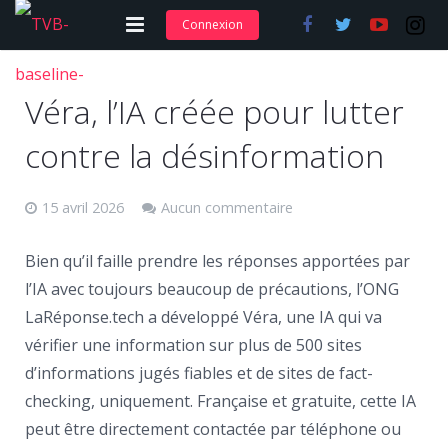
Connexion
Adhérer et s’abonner
Véra, l’IA créée pour lutter
Nos articles
contre la désinformation
Nos actions
15 avril 2026
Aucun commentaire
Nos formations
Contact
Bien qu’il faille prendre les réponses apportées par
l’IA avec toujours beaucoup de précautions, l’ONG
LaRéponse.tech a développé Véra, une IA qui va
vérifier une information sur plus de 500 sites
d’informations jugés fiables et de sites de fact-
checking, uniquement. Française et gratuite, cette IA
peut être directement contactée par téléphone ou