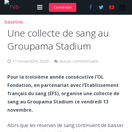
Connexion
Adhérer et s’abonner
Une collecte de sang au
Nos articles
Groupama Stadium
Nos actions
11 novembre 2020
Aucun commentaire
Nos formations
Contact
Pour la troisième année consécutive l’OL
Fondation, en partenariat avec l’Etablissement
français du sang (EFS), organise une collecte de
sang au Groupama Stadium ce vendredi 13
novembre.
Alors que les réserves de sang continuent de baisser