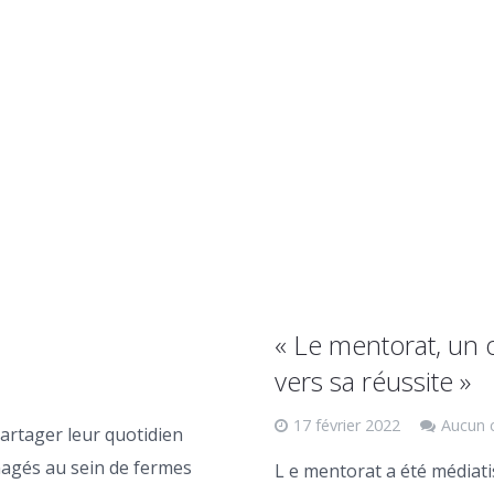
« Le mentorat, un o
vers sa réussite »
17 février 2022
Aucun 
artager leur quotidien
nagés au sein de fermes
L e mentorat a été médiat